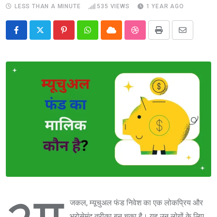
LESS THAN A MINUTE
535
VIEWS
1 YEAR AGO
Pinterest
Whatsapp
Cloud
StumbleUpon
Print
Share
via
Email
जकल, म्यूचुअल फंड निवेश का एक लोकप्रिय और
भरोसेमंद तरीका बन चुका है। यह उन लोगों के लिए