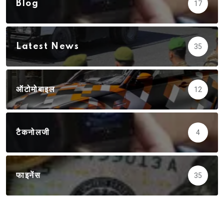
Blog
17
Latest News
35
ऑटोमोबाइल
12
टैकनोलजी
4
फाइनेंस
35