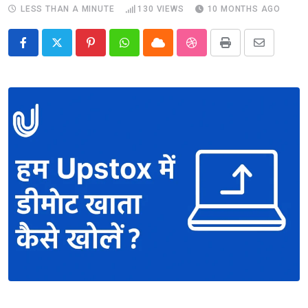
LESS THAN A MINUTE
130
VIEWS
10 MONTHS AGO
Pinterest
Whatsapp
Cloud
StumbleUpon
Print
Share
via
Email