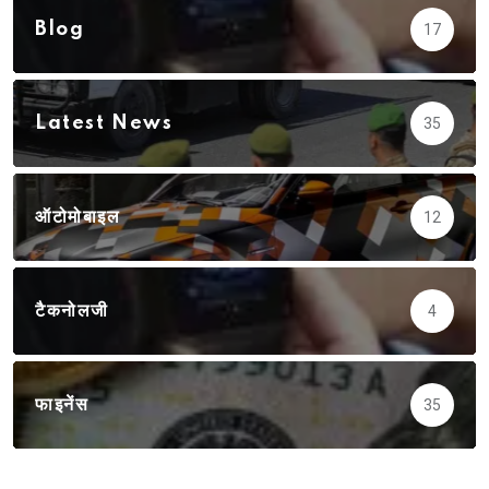
Blog
17
Latest News
35
ऑटोमोबाइल
12
टैकनोलजी
4
फाइनेंस
35