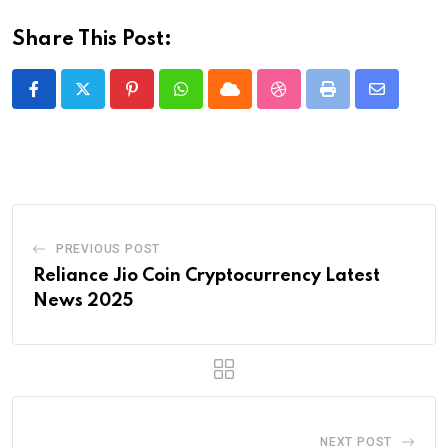
Share This Post:
Pinterest
Whatsapp
Cloud
StumbleUpon
Print
Share
via
Email
PREVIOUS POST
Reliance Jio Coin Cryptocurrency Latest
News 2025
NEXT POST