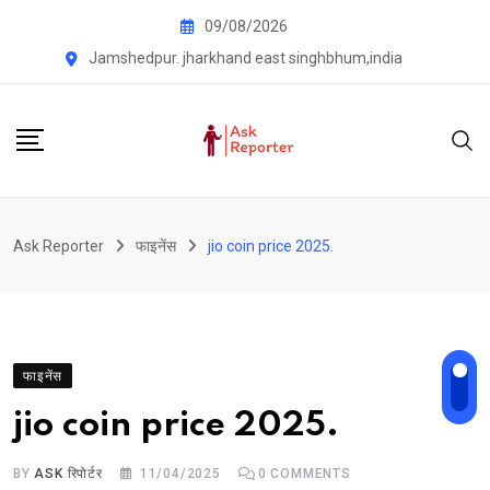
Skip
09/08/2026
to
Jamshedpur. jharkhand east singhbhum,india
content
Ask Reporter
फाइनेंस
jio coin price 2025.
फाइनेंस
jio coin price 2025.
BY
ASK रिपोर्टर
11/04/2025
0
COMMENTS