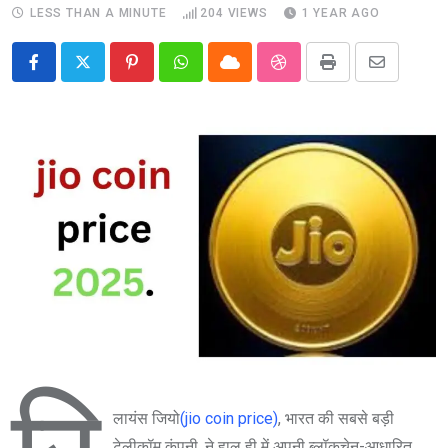
LESS THAN A MINUTE
204
VIEWS
1 YEAR AGO
Pinterest
Whatsapp
Cloud
StumbleUpon
Print
Share
via
Email
लायंस जियो
(jio coin price)
, भारत की सबसे बड़ी
टेलीकॉम कंपनी, ने हाल ही में अपनी ब्लॉकचेन-आधारित