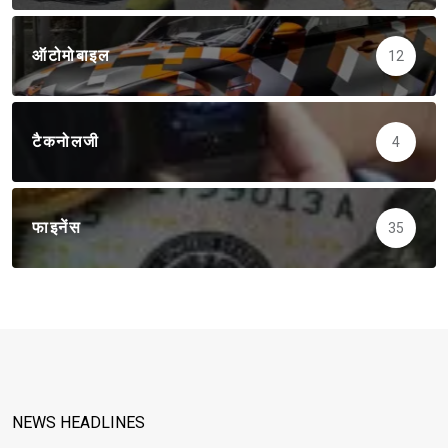
ऑटोमोबाइल
12
टैकनोलजी
4
फाइनेंस
35
NEWS HEADLINES