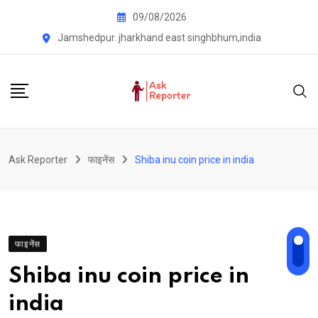
Skip
09/08/2026
to
Jamshedpur. jharkhand east singhbhum,india
content
Ask Reporter
फाइनेंस
Shiba inu coin price in india
फाइनेंस
Shiba inu coin price in
india