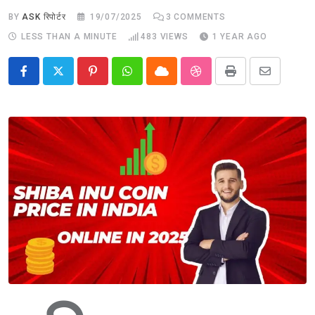
BY
ASK रिपोर्टर
19/07/2025
3
COMMENTS
LESS THAN A MINUTE
483
VIEWS
1 YEAR AGO
Pinterest
Whatsapp
Cloud
StumbleUpon
Print
Share
via
Email