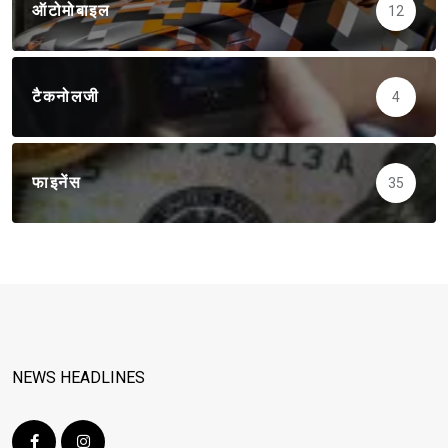
ऑटोमोबाइल
12
टैकनोलजी
4
फाइनेंस
35
NEWS HEADLINES