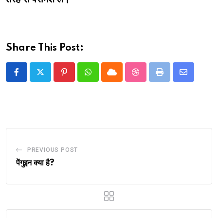
Share This Post:
Pinterest
Whatsapp
Cloud
StumbleUpon
Print
Share
via
Email
PREVIOUS POST
पेंगुइन क्या है?