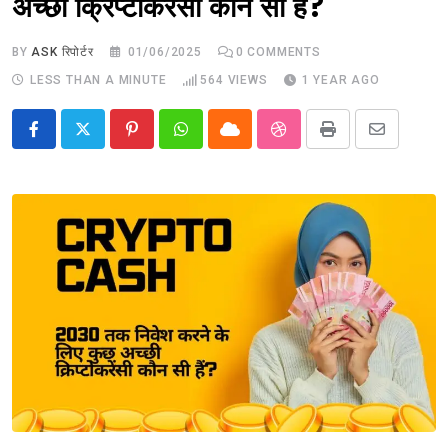
अच्छी क्रिप्टोकरेंसी कौन सी हैं?
BY
ASK रिपोर्टर
01/06/2025
0
COMMENTS
LESS THAN A MINUTE
564
VIEWS
1 YEAR AGO
Pinterest
Whatsapp
Cloud
StumbleUpon
Print
Share
via
Email