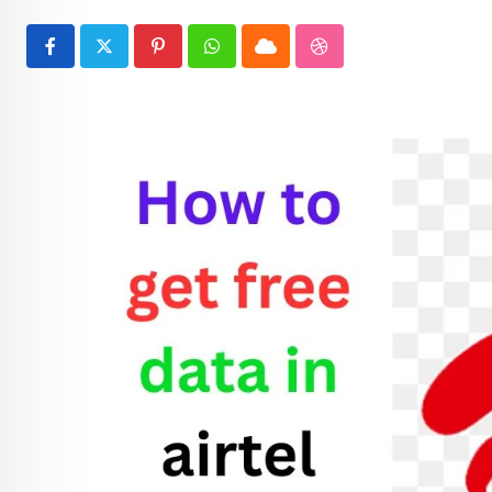
Pinterest
Whatsapp
Cloud
StumbleUpon