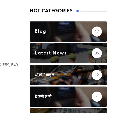
HOT CATEGORIES
Blog
17
Latest News
35
5, ₹359, ₹549,
ऑटोमोबाइल
12
टैकनोलजी
4