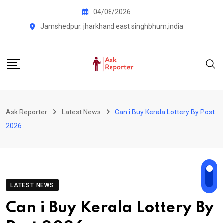
Skip
04/08/2026
to
Jamshedpur. jharkhand east singhbhum,india
content
Ask Reporter
Latest News
Can i Buy Kerala Lottery By Post
2026
LATEST NEWS
Can i Buy Kerala Lottery By