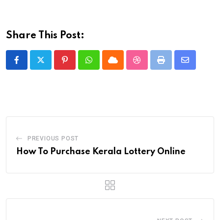
Share This Post:
Pinterest
Whatsapp
Cloud
StumbleUpon
Print
Share
via
Email
PREVIOUS POST
How To Purchase Kerala Lottery Online