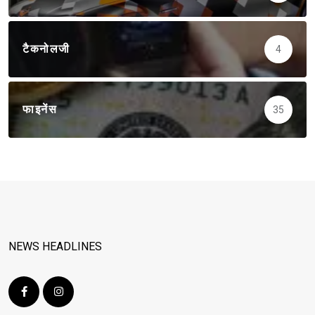
टैकनोलजी
4
फाइनेंस
35
NEWS HEADLINES