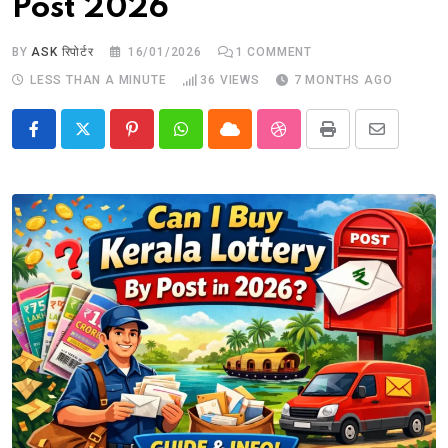
Post 2026
BY
ASK रिपोर्टर
16/01/2026
1
COMMENT
LESS THAN A MINUTE
36
VIEWS
7 MONTHS AGO
Pinterest
Whatsapp
Cloud
StumbleUpon
Print
Share
via
Email